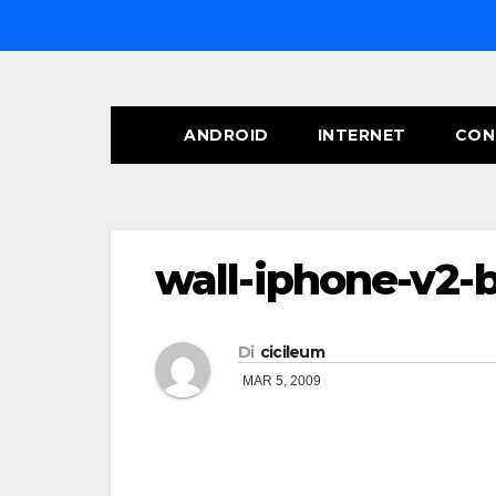
Salta
al
contenuto
ANDROID
INTERNET
CON
wall-iphone-v2-
Di
cicileum
MAR 5, 2009