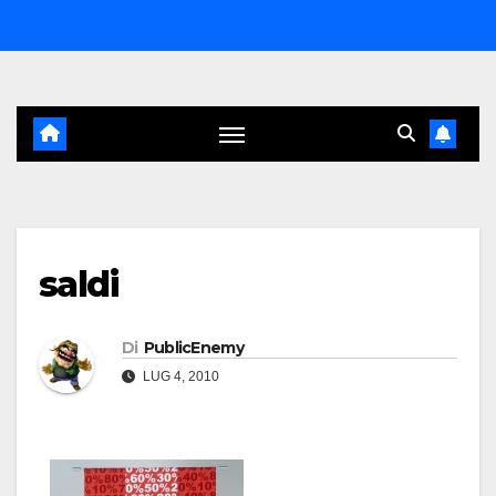
Salta
al
contenuto
saldi
Di
PublicEnemy
LUG 4, 2010