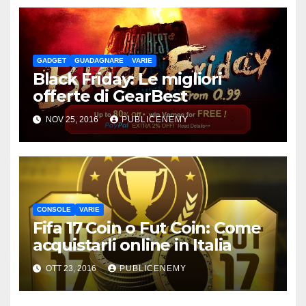
GADGET
GUADAGNARE
VARIE
Black Friday: Le migliori
offerte di GearBest
NOV 25, 2016
PUBLICENEMY
CONSOLE
VARIE
Fifa 17 Coin o Fut Coin: Come
acquistarli online in Italia
OTT 23, 2016
PUBLICENEMY