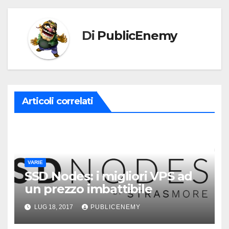
Di
PublicEnemy
Articoli correlati
VARIE
SSD Nodes: i migliori VPS ad
un prezzo imbattibile
LUG 18, 2017
PUBLICENEMY