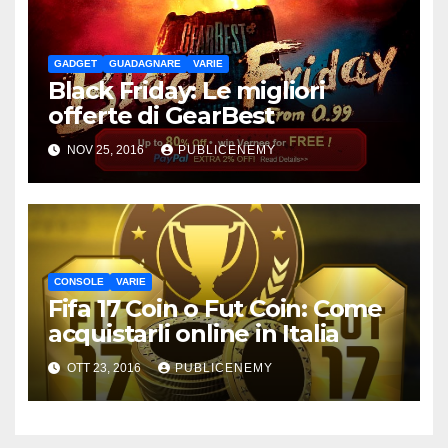
GADGET
GUADAGNARE
VARIE
Black Friday: Le migliori
offerte di GearBest
NOV 25, 2016
PUBLICENEMY
CONSOLE
VARIE
Fifa 17 Coin o Fut Coin: Come
acquistarli online in Italia
OTT 23, 2016
PUBLICENEMY