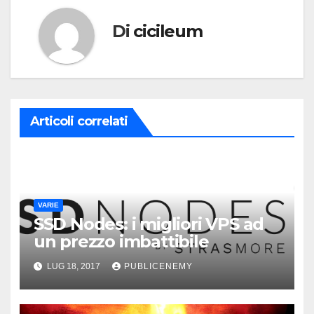
Di
cicileum
Articoli correlati
VARIE
SSD Nodes: i migliori VPS ad
un prezzo imbattibile
LUG 18, 2017
PUBLICENEMY