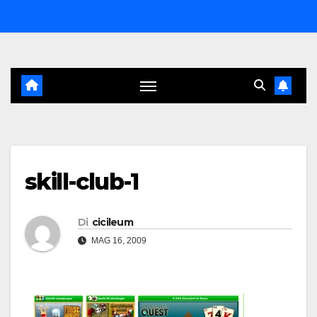
Salta
al
contenuto
skill-club-1
Di
cicileum
MAG 16, 2009