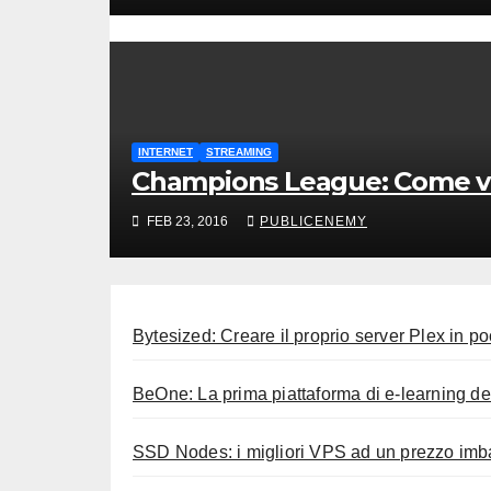
INTERNET
STREAMING
Champions League: Come ved
FEB 23, 2016
PUBLICENEMY
Bytesized: Creare il proprio server Plex in p
BeOne: La prima piattaforma di e-learning de
SSD Nodes: i migliori VPS ad un prezzo imba