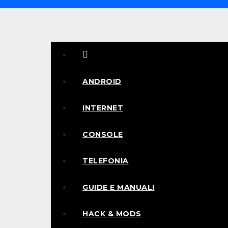
Salta
al
contenuto
Informaniaci
ANDROID
INTERNET
CONSOLE
TELEFONIA
GUIDE E MANUALI
HACK & MODS