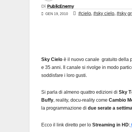
Di
PublicEnemy
#cielo
,
#sky cielo
,
#sky gr
GEN 19, 2010
Sky Cielo
è il nuovo canale gratuito della 
e 35 anni. Il canale si rivolge in modo parti
soddisfare i loro gusti.
Si parla di almeno quattro edizioni di
Sky T
Buffy
, reality, docu-reality come
Cambio Mo
la programmazione di
due serate a settima
Ecco il link diretto per lo
Streaming in HD
: