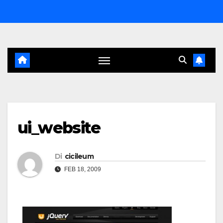
Salta
al
contenuto
ui_website
Di
cicileum
FEB 18, 2009