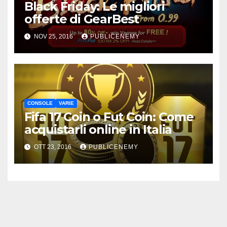
Black Friday: Le migliori
offerte di GearBest
NOV 25, 2016
PUBLICENEMY
CONSOLE
VARIE
Fifa 17 Coin o Fut Coin: Come
acquistarli online in Italia
OTT 23, 2016
PUBLICENEMY