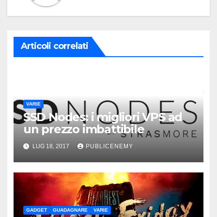
Articoli correlati
VARIE
SSD Nodes: i migliori VPS ad
un prezzo imbattibile
LUG 18, 2017
PUBLICENEMY
GADGET
GUADAGNARE
VARIE