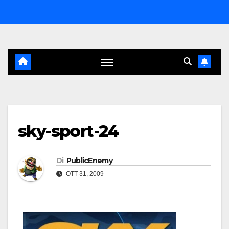
Salta
al
contenuto
sky-sport-24
Di
PublicEnemy
OTT 31, 2009