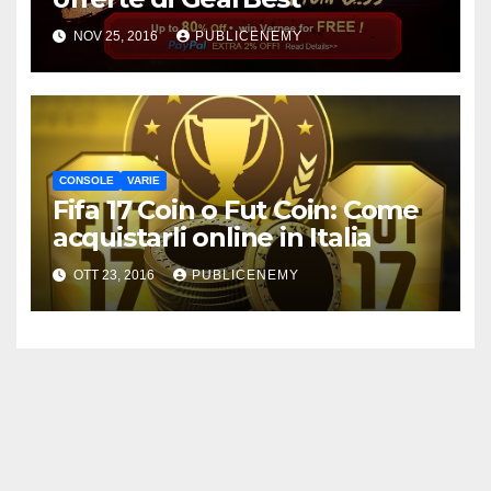
NOV 25, 2016
PUBLICENEMY
CONSOLE
VARIE
Fifa 17 Coin o Fut Coin: Come
acquistarli online in Italia
OTT 23, 2016
PUBLICENEMY