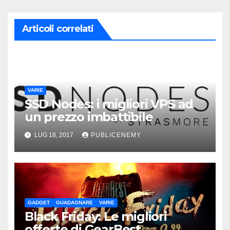
Articoli correlati
VARIE
SSD Nodes: i migliori VPS ad
un prezzo imbattibile
LUG 18, 2017
PUBLICENEMY
GADGET
GUADAGNARE
VARIE
Black Friday: Le migliori
offerte di GearBest