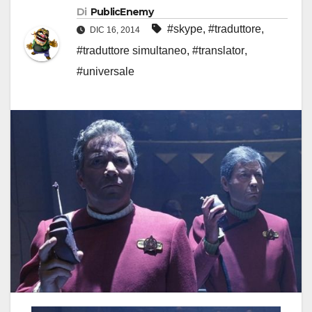
Di
PublicEnemy
#skype
,
#traduttore
,
DIC 16, 2014
#traduttore simultaneo
,
#translator
,
#universale