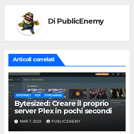
Di
PublicEnemy
Articoli correlati
INTERNET
P2P
STREAMING
Bytesized: Creare il proprio
server Plex in pochi secondi
MAR 7, 2018
PUBLICENEMY