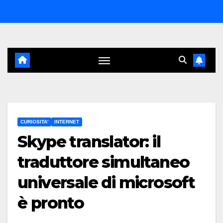
Salta
al
contenuto
CURIOSITA'
INTERNET
Skype translator: il
traduttore simultaneo
universale di microsoft
è pronto