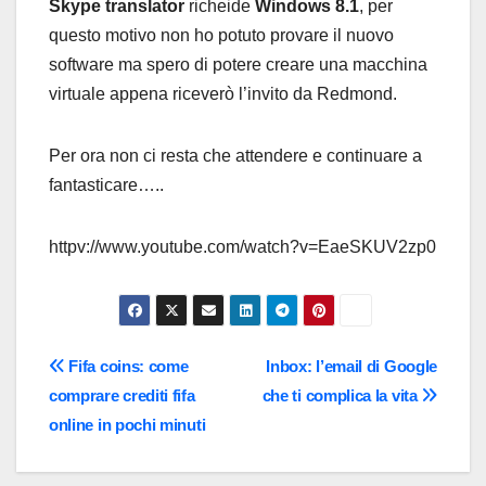
Skype translator
richeide
Windows 8.1
, per
questo motivo non ho potuto provare il nuovo
software ma spero di potere creare una macchina
virtuale appena riceverò l’invito da Redmond.
Per ora non ci resta che attendere e continuare a
fantasticare…..
httpv://www.youtube.com/watch?v=EaeSKUV2zp0
Navigazione
Fifa coins: come
Inbox: l’email di Google
comprare crediti fifa
che ti complica la vita
articoli
online in pochi minuti