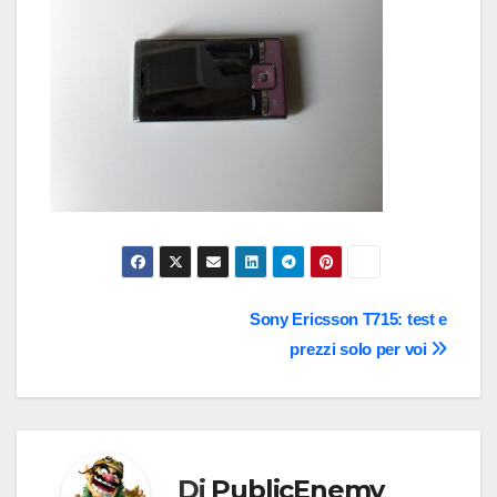
Navigazione
Sony Ericsson T715: test e
prezzi solo per voi
articoli
Di
PublicEnemy