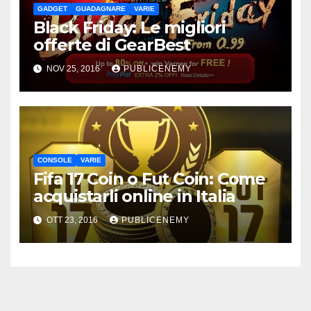
GADGET
GUADAGNARE
VARIE
Black Friday: Le migliori
offerte di GearBest
NOV 25, 2016
PUBLICENEMY
CONSOLE
VARIE
Fifa 17 Coin o Fut Coin: Come
acquistarli online in Italia
OTT 23, 2016
PUBLICENEMY