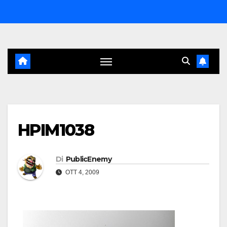
Salta
al
contenuto
HPIM1038
Di
PublicEnemy
OTT 4, 2009