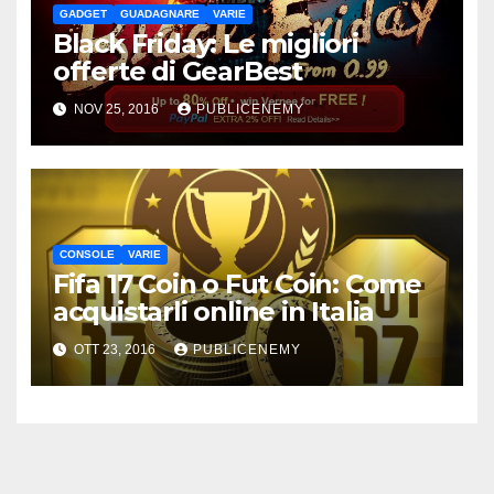
GADGET
GUADAGNARE
VARIE
Black Friday: Le migliori
offerte di GearBest
NOV 25, 2016
PUBLICENEMY
CONSOLE
VARIE
Fifa 17 Coin o Fut Coin: Come
acquistarli online in Italia
OTT 23, 2016
PUBLICENEMY