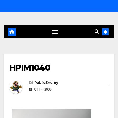
Salta
al
contenuto
HPIM1040
Di
PublicEnemy
OTT 4, 2009