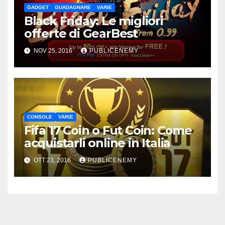
GADGET
GUADAGNARE
VARIE
Black Friday: Le migliori
offerte di GearBest
NOV 25, 2016
PUBLICENEMY
CONSOLE
VARIE
Fifa 17 Coin o Fut Coin: Come
acquistarli online in Italia
OTT 23, 2016
PUBLICENEMY