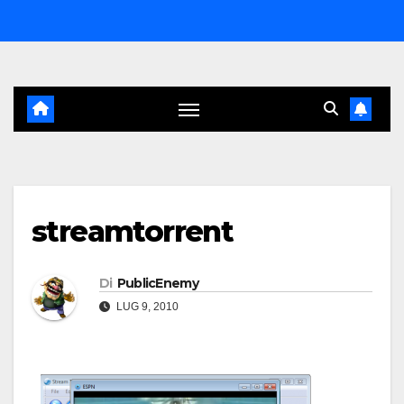
Salta
al
contenuto
streamtorrent
Di
PublicEnemy
LUG 9, 2010