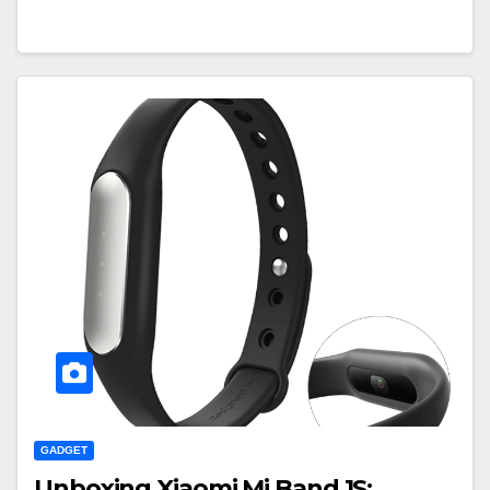
GADGET
Unboxing Xiaomi Mi Band 1S: