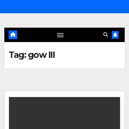
Salta
al
contenuto
Tag:
gow III