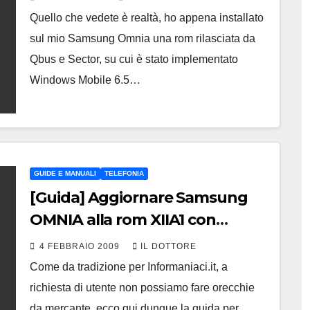
Quello che vedete è realtà, ho appena installato
sul mio Samsung Omnia una rom rilasciata da
Qbus e Sector, su cui è stato implementato
Windows Mobile 6.5…
GUIDE E MANUALI
TELEFONIA
[Guida] Aggiornare Samsung
OMNIA alla rom XIIA1 con
Windows Vista
4 FEBBRAIO 2009
IL DOTTORE
Come da tradizione per Informaniaci.it, a
richiesta di utente non possiamo fare orecchie
da mercante, ecco qui dunque la guida per