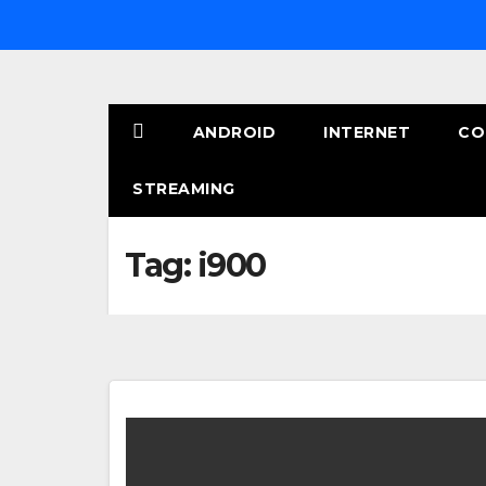
Salta
al
contenuto
ANDROID
INTERNET
CO
STREAMING
Tag:
i900