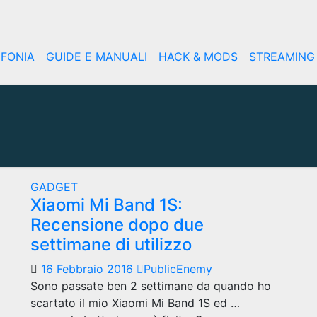
EFONIA
GUIDE E MANUALI
HACK & MODS
STREAMING
GADGET
Xiaomi Mi Band 1S:
Recensione dopo due
settimane di utilizzo
16 Febbraio 2016
PublicEnemy
Sono passate ben 2 settimane da quando ho
scartato il mio Xiaomi Mi Band 1S ed …