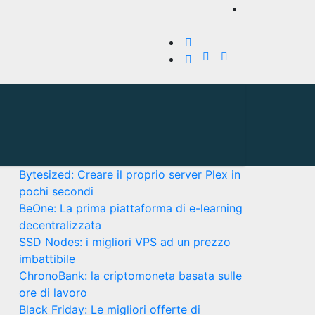
Bytesized: Creare il proprio server Plex in
pochi secondi
BeOne: La prima piattaforma di e-learning
decentralizzata
SSD Nodes: i migliori VPS ad un prezzo
imbattibile
ChronoBank: la criptomoneta basata sulle
ore di lavoro
Black Friday: Le migliori offerte di