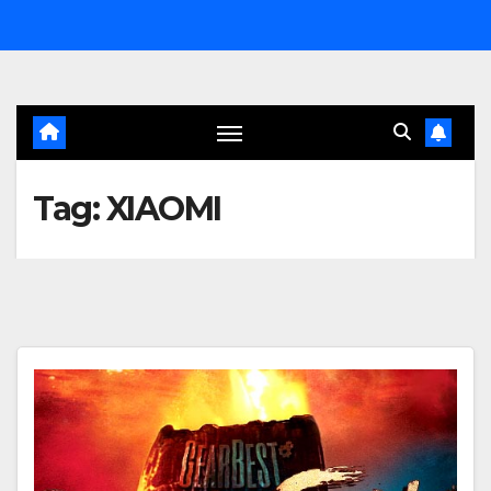
Salta
al
contenuto
Tag:
XIAOMI