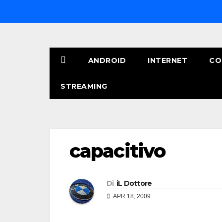
Salta
al
contenuto
ANDROID
INTERNET
CO
STREAMING
capacitivo
Di
iL Dottore
APR 18, 2009