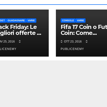
GET
GUADAGNARE
VARIE
CONSOLE
VARIE
ack Friday: Le
Fifa 17 Coin o Fu
gliori offerte di
Coin: Come
arBest
acquistarli onlin
V 25, 2016
OTT 23, 2016
in Italia
LICENEMY
PUBLICENEMY