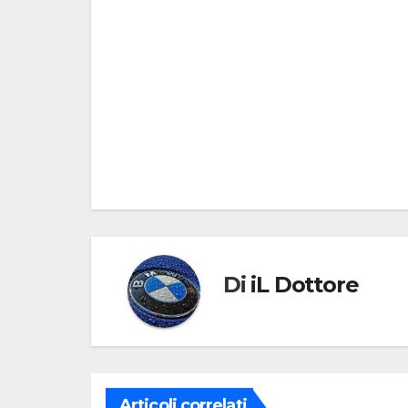
Navigazione
articoli
Di
iL Dottore
Articoli correlati