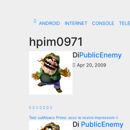
Salta
al
contenuto
ANDROID
INTERNET
CONSOLE
TEL
hpim0971
Di
PublicEnemy
Apr 20, 2009
Navigazione
Test sull’Abaco Primo: ecco le nostre impressioni
Di
PublicEnemy