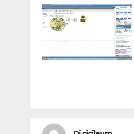
Navigazione
articoli
Di
cicileum