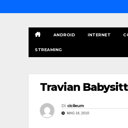
Salta
al
contenuto
ANDROID
INTERNET
C
STREAMING
Travian Babysitt
Di
cicileum
MAG 18, 2010