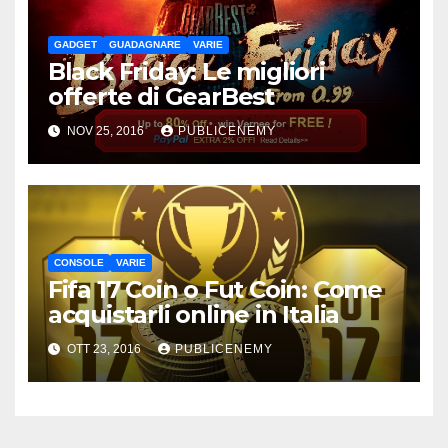
GADGET
GUADAGNARE
VARIE
Black Friday: Le migliori
offerte di GearBest
NOV 25, 2016
PUBLICENEMY
CONSOLE
VARIE
Fifa 17 Coin o Fut Coin: Come
acquistarli online in Italia
OTT 23, 2016
PUBLICENEMY