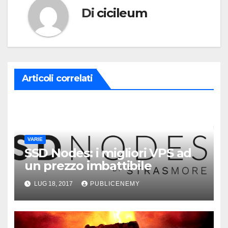
Di
cicileum
Articoli correlati
VARIE
SSD Nodes: i migliori VPS ad
un prezzo imbattibile
LUG 18, 2017
PUBLICENEMY