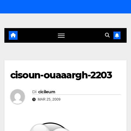
Salta
al
contenuto
cisoun-ouaaargh-2203
Di
cicileum
MAR 25, 2009