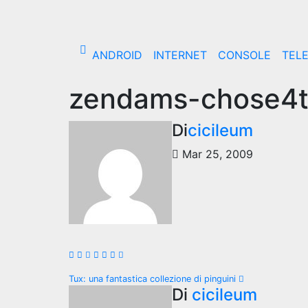
Salta
al
contenuto
ANDROID
INTERNET
CONSOLE
TEL
zendams-chose4
Di
cicileum
Mar 25, 2009
Navigazione
Tux: una fantastica collezione di pinguini
Di
cicileum