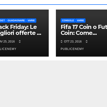
GET
GUADAGNARE
VARIE
CONSOLE
VARIE
ack Friday: Le
Fifa 17 Coin o Fu
gliori offerte di
Coin: Come
arBest
acquistarli onlin
V 25, 2016
OTT 23, 2016
in Italia
LICENEMY
PUBLICENEMY