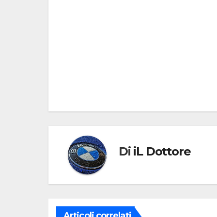
Navigazione
articoli
Di
iL Dottore
Articoli correlati