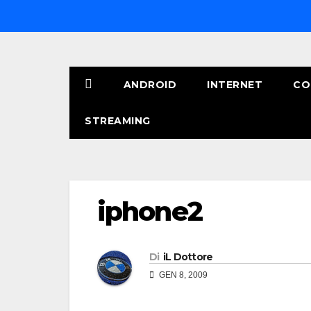
Salta
al
contenuto
ANDROID
INTERNET
CO
STREAMING
iphone2
Di
iL Dottore
GEN 8, 2009