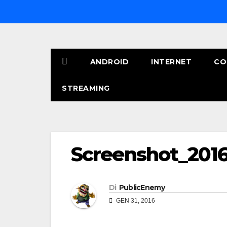
Salta
al
contenuto
ANDROID
INTERNET
CO
STREAMING
Screenshot_2016-
Di
PublicEnemy
GEN 31, 2016