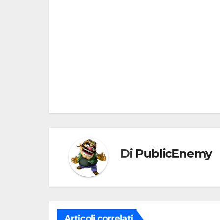
Navigazione
articoli
Di
PublicEnemy
Articoli correlati