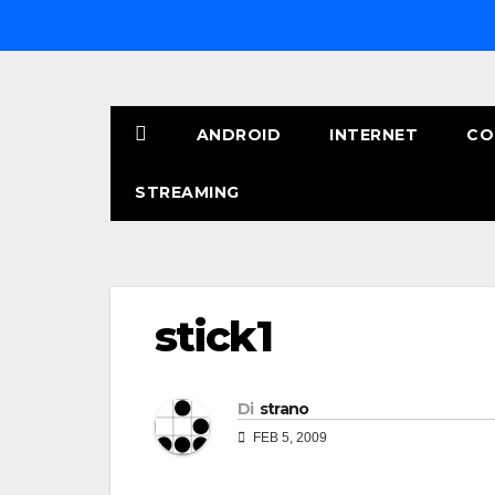
Salta
al
contenuto
ANDROID
INTERNET
CO
STREAMING
stick1
Di
strano
FEB 5, 2009