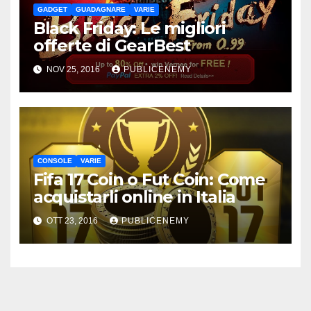
GADGET
GUADAGNARE
VARIE
Black Friday: Le migliori
offerte di GearBest
NOV 25, 2016
PUBLICENEMY
CONSOLE
VARIE
Fifa 17 Coin o Fut Coin: Come
acquistarli online in Italia
OTT 23, 2016
PUBLICENEMY