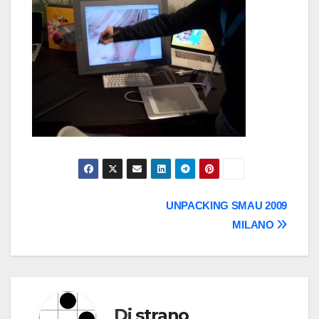
Navigazione
UNPACKING SMAU 2009
MILANO
articoli
Di
strano