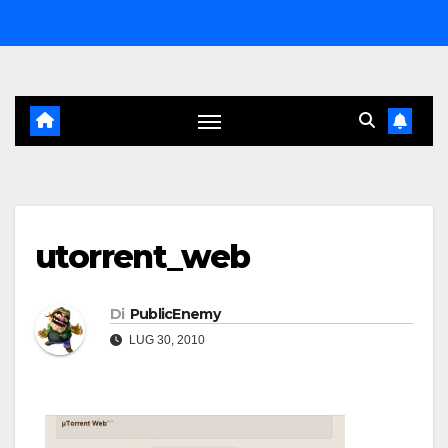
Salta
al
contenuto
utorrent_web
Di
PublicEnemy
LUG 30, 2010