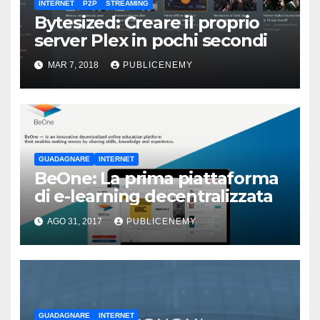
INTERNET
P2P
STREAMING
Bytesized: Creare il proprio
server Plex in pochi secondi
MAR 7, 2018
PUBLICENEMY
GUADAGNARE
INTERNET
BeOne: La prima piattaforma
di e-learning decentralizzata
AGO 31, 2017
PUBLICENEMY
GUADAGNARE
INTERNET