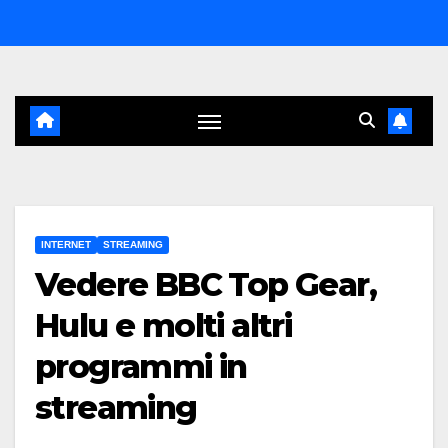
Salta
al
contenuto
INTERNET
STREAMING
Vedere BBC Top Gear,
Hulu e molti altri
programmi in
streaming