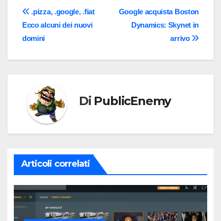
Navigazione
.pizza, .google, .fiat
Google acquista Boston
Ecco alcuni dei nuovi
Dynamics: Skynet in
articoli
domini
arrivo
Di
PublicEnemy
Articoli correlati