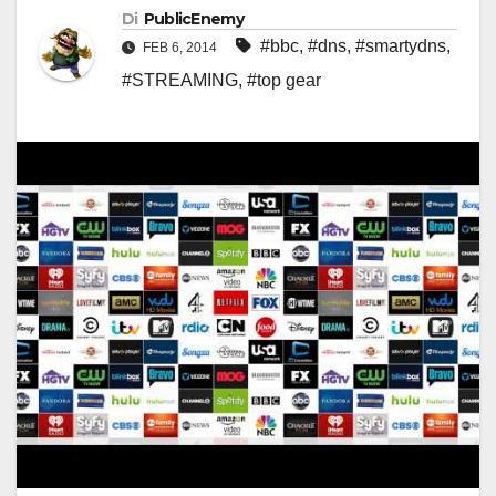
Di
PublicEnemy
#bbc
,
#dns
,
#smartydns
,
FEB 6, 2014
#STREAMING
,
#top gear