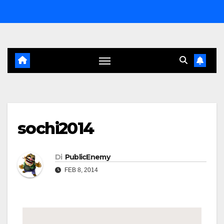
Salta
al
contenuto
sochi2014
Di
PublicEnemy
FEB 8, 2014