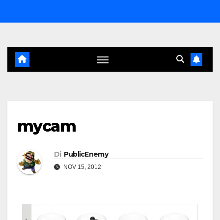
Salta
al
contenuto
mycam
Di
PublicEnemy
NOV 15, 2012