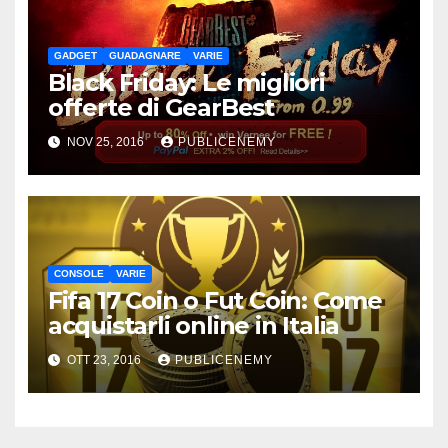
GADGET
GUADAGNARE
VARIE
Black Friday: Le migliori
offerte di GearBest
NOV 25, 2016
PUBLICENEMY
CONSOLE
VARIE
Fifa 17 Coin o Fut Coin: Come
acquistarli online in Italia
OTT 23, 2016
PUBLICENEMY