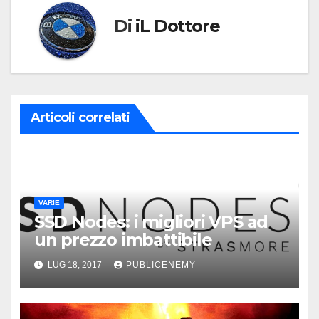
Di
iL Dottore
Articoli correlati
VARIE
SSD Nodes: i migliori VPS ad
un prezzo imbattibile
LUG 18, 2017
PUBLICENEMY