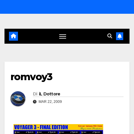
Salta
al
contenuto
romvoy3
Di
iL Dottore
MAR 22, 2009