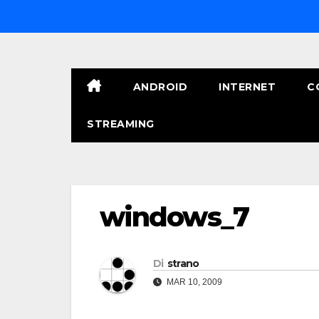
Salta
al
contenuto
ANDROID
INTERNET
C
STREAMING
windows_7
Di
strano
MAR 10, 2009