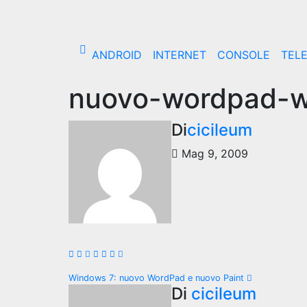
Salta
al
contenuto
ANDROID
INTERNET
CONSOLE
TEL
nuovo-wordpad-w
Di
cicileum
Mag 9, 2009
Navigazione
Windows 7: nuovo WordPad e nuovo Paint
Di
cicileum