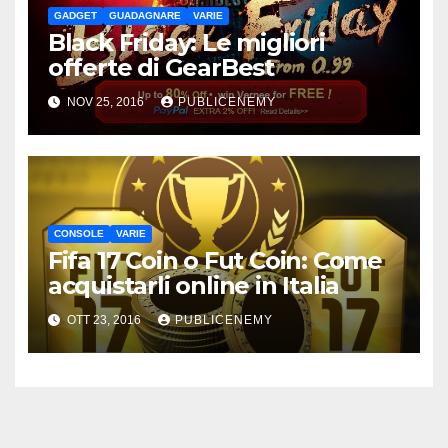
GADGET
GUADAGNARE
VARIE
Black Friday: Le migliori
offerte di GearBest
NOV 25, 2016
PUBLICENEMY
CONSOLE
VARIE
Fifa 17 Coin o Fut Coin: Come
acquistarli online in Italia
OTT 23, 2016
PUBLICENEMY