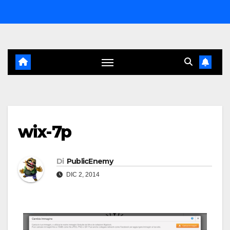
Salta
al
contenuto
wix-7p
Di
PublicEnemy
DIC 2, 2014