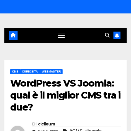
Salta
al
contenuto
CMS
CURIOSITA'
WEBMASTER
WordPress VS Joomla:
qual è il miglior CMS tra i
due?
Di
cicileum