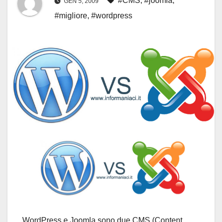
#CMS
,
#joomla
,
GEN 5, 2009
#migliore
,
#wordpress
WordPress e Joomla sono due CMS (Content