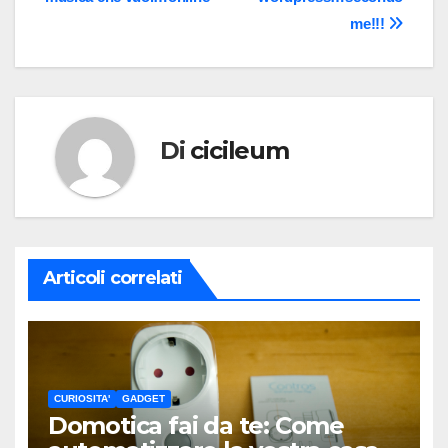
articoli
me!!!
Di
cicileum
Articoli correlati
CURIOSITA'
GADGET
Domotica fai da te: Come