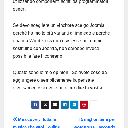
utilizzando componenti scritti da programmatori
esperti.
Se devo scegliere un vincitore scelgo Joomla
perchè ha molte più varianti di impiego e perchè
qualora WordPress non esistesse potremmo
sostituirlo con Joomla, non sarebbe invece
possibile fare il contrario.
Queste sono le mie opinioni. Se avete cose da
aggiungere o semplicemente la pensate
diversamente scrivete pure per dire la vostra
Navigazione
Musicovery: tutta la
I 5 migliori temi per
musica che vuoi…online
wordpress…secondo