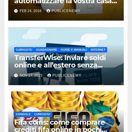
automatizzare la vostra casa
spendendo poco
FEB 24, 2016
PUBLICENEMY
CURIOSITA'
GUADAGNARE
GUIDE E MANUALI
INTERNET
TransferWise: Inviare soldi
online e all’estero senza
pagare commissioni
NOV 17, 2015
PUBLICENEMY
CONSOLE
CURIOSITA'
Fifa coins: come comprare
crediti fifa online in pochi