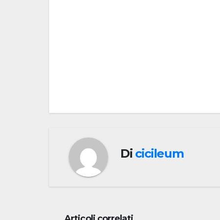
Navigazione
articoli
Di
cicileum
Articoli correlati