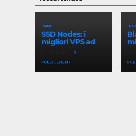
VARIE
GAD
SSD Nodes: i
Bl
migliori VPS ad
mi
un prezzo
Ge
LUG 18, 2017
NO
imbattibile
PUBLICENEMY
PUB