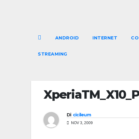
Salta
al
contenuto
ANDROID
INTERNET
CO
STREAMING
XperiaTM_X10_P
Di
cicileum
NOV 3, 2009