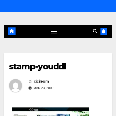
Salta
al
contenuto
stamp-youddl
Di
cicileum
MAR 23, 2009