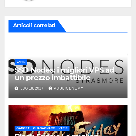
Articoli correlati
VARIE
SSD Nodes: i migliori VPS ad
un prezzo imbattibile
LUG 18, 2017
PUBLICENEMY
GADGET
GUADAGNARE
VARIE