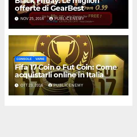
Black Friday: Le migliori
offerte di GearBest
NOV 25, 2016
PUBLICENEMY
CONSOLE
VARIE
Fifa 17 Coin o Fut Coin: Come
acquistarli online in Italia
OTT 23, 2016
PUBLICENEMY