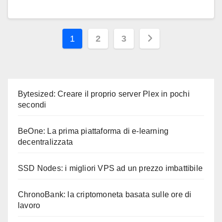
Paginazione
1
2
3
degli
articoli
Bytesized: Creare il proprio server Plex in pochi
secondi
BeOne: La prima piattaforma di e-learning
decentralizzata
SSD Nodes: i migliori VPS ad un prezzo imbattibile
ChronoBank: la criptomoneta basata sulle ore di
lavoro