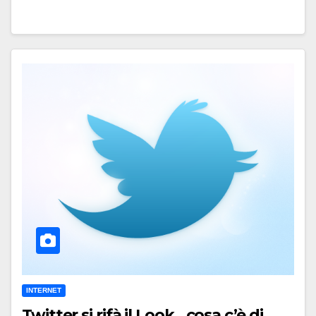
INTERNET
Twitter si rifà il Look…cosa c’è di