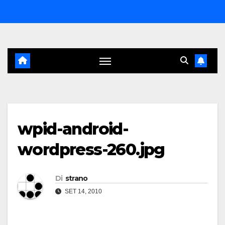
Salta
al
contenuto
wpid-android-
wordpress-260.jpg
Di
strano
SET 14, 2010