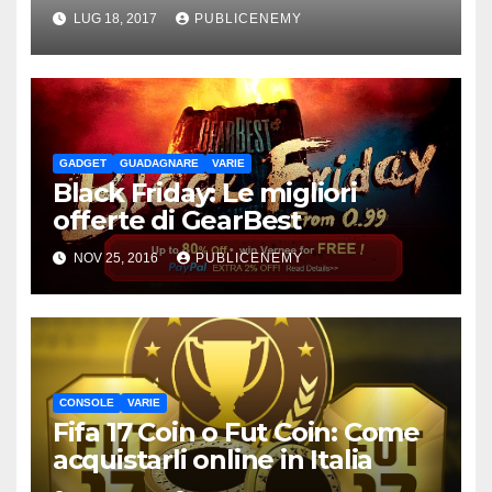
LUG 18, 2017
PUBLICENEMY
GADGET
GUADAGNARE
VARIE
Black Friday: Le migliori
offerte di GearBest
NOV 25, 2016
PUBLICENEMY
CONSOLE
VARIE
Fifa 17 Coin o Fut Coin: Come
acquistarli online in Italia