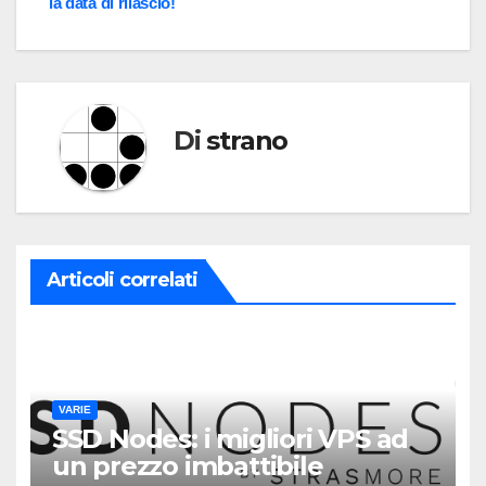
la data di rilascio!
Di
strano
Articoli correlati
VARIE
SSD Nodes: i migliori VPS ad
un prezzo imbattibile