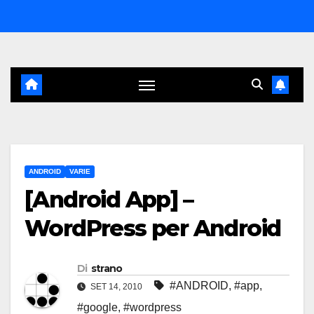
Salta
al
contenuto
ANDROID
VARIE
[Android App] –
WordPress per Android
Di
strano
#ANDROID
,
#app
,
SET 14, 2010
#google
,
#wordpress