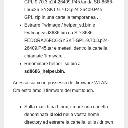
GPL-9.70.3.p24-26409.P45.tar da SD-8686-
linux26-SYSKT-9.70.3.p24-26409.P45-
GPL.zip in una cartella temporanea .
Estrarre FwImage / helper_sd.bin e
FwImage/sd8686.bin da SD-8686-
FEDORA26FC6-SYSKT-GPL-9.70.3.p24-
26409.P45.tar e metterli dentro la cartella
chiamate ‘firmware’.
Rinominare helper_sd.bin a
sd8686_helper.bin.
Adesso siamo in possesso del firmware WLAN .
Ora estraiamo il firmware del multitouch.
Sulla macchina Linux, creare una cartella
denominata
idroid
nella vostra home
directory ed estrarre la cartella utils / dripwn