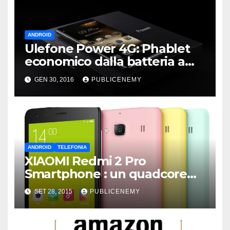
ANDROID
Ulefone Power 4G: Phablet
economico dalla batteria a
lunghissima durata
GEN 30, 2016
PUBLICENEMY
ANDROID
TELEFONIA
XIAOMI Redmi 2 Pro
Smartphone : un quadcore
sotto i 130 euro
SET 28, 2015
PUBLICENEMY