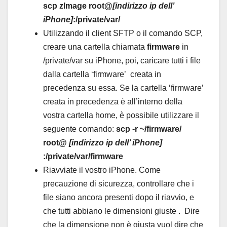
scp zImage root@
[
indirizzo ip dell’
iPhone
]
:/private/var/
Utilizzando il client SFTP o il comando SCP,
creare una cartella chiamata
firmware
in
/private/var su iPhone, poi, caricare tutti i file
dalla cartella ‘firmware’ creata in
precedenza su essa. Se la cartella ‘firmware’
creata in precedenza è all’interno della
vostra cartella home, è possibile utilizzare il
seguente comando:
scp -r ~/firmware/
root@
[
indirizzo ip dell’ iPhone
]
:/private/var/firmware
Riavviate il vostro iPhone. Come
precauzione di sicurezza, controllare che i
file siano ancora presenti dopo il riavvio, e
che tutti abbiano le dimensioni giuste . Dire
che la dimensione non è giusta vuol dire che