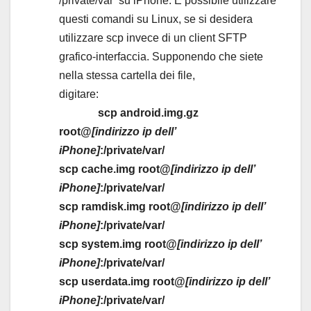
/private/var su iPhone. È possibile utilizzare
questi comandi su Linux, se si desidera
utilizzare scp invece di un client SFTP
grafico-interfaccia. Supponendo che siete
nella stessa cartella dei file,
digitare:
scp android.img.gz
root@
[indirizzo ip dell’
iPhone]
:/private/var/
scp cache.img root@
[
indirizzo ip dell’
iPhone
]
:/private/var/
scp ramdisk.img root@
[
indirizzo ip dell’
iPhone
]
:/private/var/
scp system.img root@
[
indirizzo ip dell’
iPhone
]
:/private/var/
scp userdata.img root@
[
indirizzo ip dell’
iPhone
]
:/private/var/