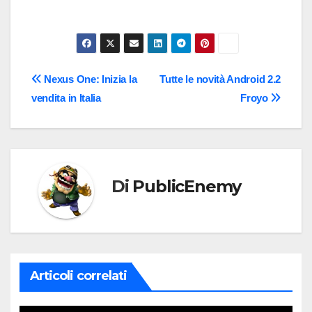
Navigazione
Nexus One: Inizia la
Tutte le novità Android 2.2
vendita in Italia
Froyo
articoli
Di
PublicEnemy
Articoli correlati