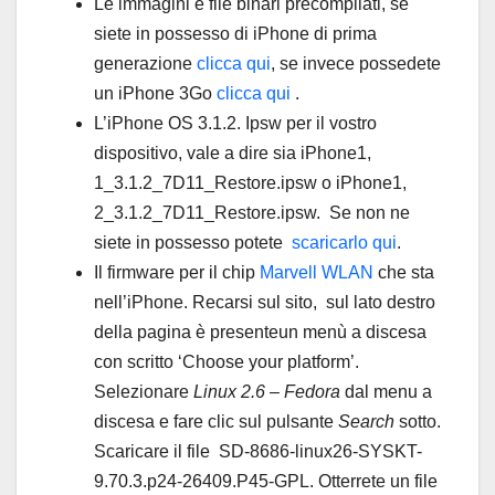
Le immagini e file binari precompilati, se
siete in possesso di iPhone di prima
generazione
clicca qui
, se invece possedete
un iPhone 3Go
clicca qui
.
L’iPhone OS 3.1.2. Ipsw per il vostro
dispositivo, vale a dire sia iPhone1,
1_3.1.2_7D11_Restore.ipsw o iPhone1,
2_3.1.2_7D11_Restore.ipsw. Se non ne
siete in possesso potete
scaricarlo qui
.
Il firmware per il chip
Marvell WLAN
che sta
nell’iPhone. Recarsi sul sito, sul lato destro
della pagina è presenteun menù a discesa
con scritto ‘Choose your platform’.
Selezionare
Linux 2.6 – Fedora
dal menu a
discesa e fare clic sul pulsante
Search
sotto.
Scaricare il file SD-8686-linux26-SYSKT-
9.70.3.p24-26409.P45-GPL. Otterrete un file