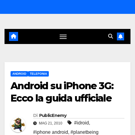
Salta
al
contenuto
ANDROID
TELEFONIA
Android su iPhone 3G:
Ecco la guida ufficiale
Di
PublicEnemy
#idroid
,
MAG 21, 2010
#iphone android
,
#planetbeing