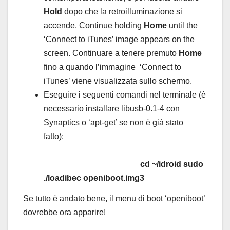
Hold
dopo che la retroilluminazione si
accende. Continue holding
Home
until the
‘Connect to iTunes’ image appears on the
screen. Continuare a tenere premuto
Home
fino a quando l’immagine ‘Connect to
iTunes’ viene visualizzata sullo schermo.
Eseguire i seguenti comandi nel terminale (è
necessario installare libusb-0.1-4 con
Synaptics o ‘apt-get’ se non è già stato
fatto):
cd ~/idroid
sudo
./loadibec openiboot.img3
Se tutto è andato bene, il menu di boot ‘openiboot’
dovrebbe ora apparire!