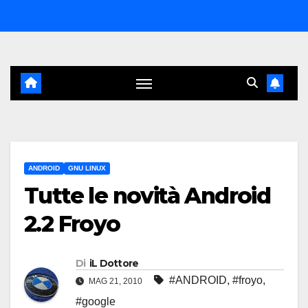
Salta
al
contenuto
ANDROID
GNU LINUX
Tutte le novità Android
2.2 Froyo
Di
iL Dottore
#ANDROID
,
#froyo
,
MAG 21, 2010
#google