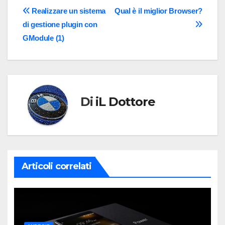
Navigazione
Realizzare un sistema
Qual è il miglior Browser?
di gestione plugin con
articoli
GModule (1)
Di
iL Dottore
Articoli correlati