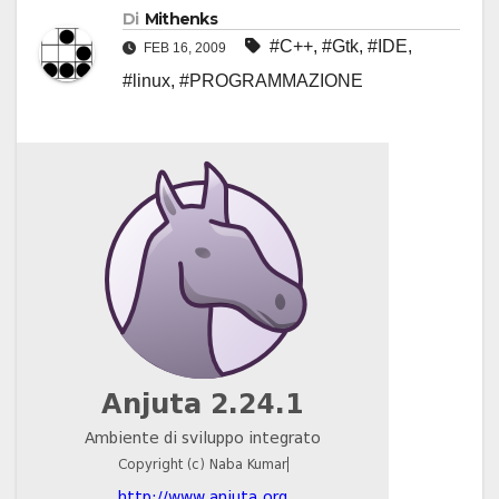
Di
Mithenks
#C++
,
#Gtk
,
#IDE
,
FEB 16, 2009
#linux
,
#PROGRAMMAZIONE