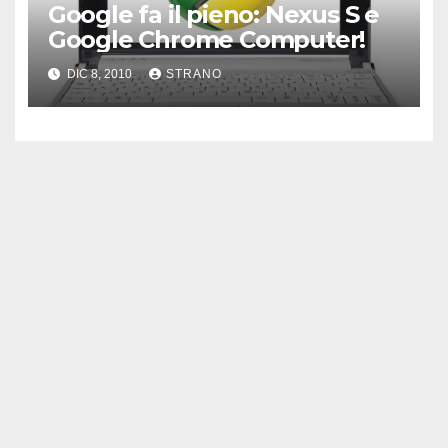
Google fa il pieno: Nexus S e
Google Chrome Computer!
DIC 8, 2010
STRANO