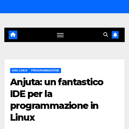
Salta
al
contenuto
GNU LINUX
PROGRAMMAZIONE
Anjuta: un fantastico
IDE per la
programmazione in
Linux