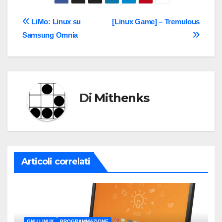
Navigazione
LiMo: Linux su
[Linux Game] – Tremulous
Samsung Omnia
articoli
Di
Mithenks
Articoli correlati
GNU LINUX
PROGRAMMAZIONE