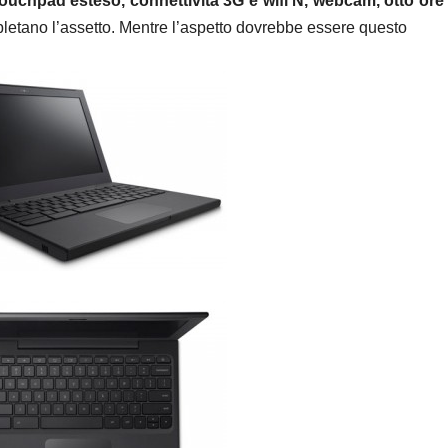
 touchpad esteso, connettività 3G e wifi N, webcam, otto ore 
etano l’assetto. Mentre l’aspetto dovrebbe essere questo