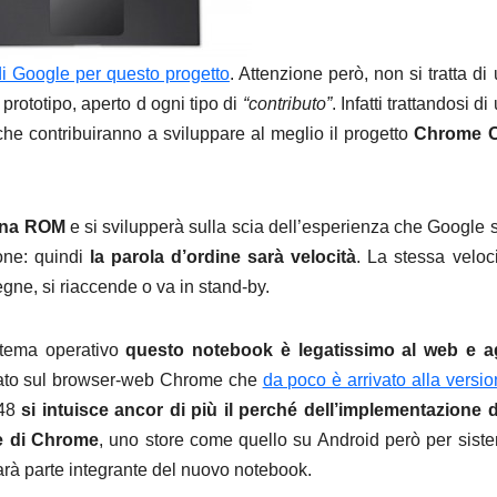
 di Google per questo progetto
. Attenzione però, non si tratta di
prototipo, aperto d ogni tipo di
“contributo”
. Infatti trattandosi di
r che contribuiranno a sviluppare al meglio il progetto
Chrome 
 una ROM
e si svilupperà sulla scia dell’esperienza che Google 
one: quindi
la parola d’ordine sarà velocità
. La stessa veloc
egne, si riaccende o va in stand-by.
stema operativo
questo notebook è legatissimo al web e ag
sato sul browser-web Chrome che
da poco è arrivato alla versi
-48
si intuisce ancor di più il perché dell’implementazione d
e di Chrome
, uno store come quello su Android però per siste
sarà parte integrante del nuovo notebook.