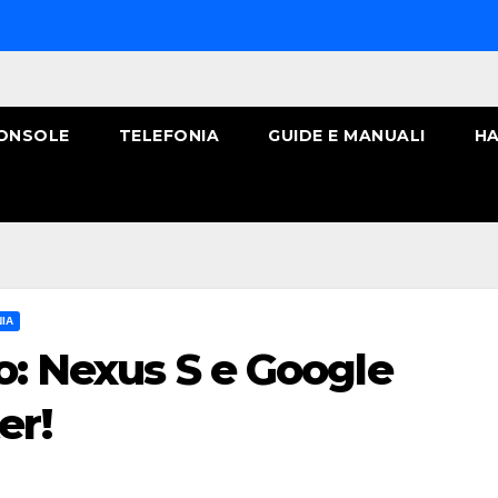
ONSOLE
TELEFONIA
GUIDE E MANUALI
HA
IA
no: Nexus S e Google
er!