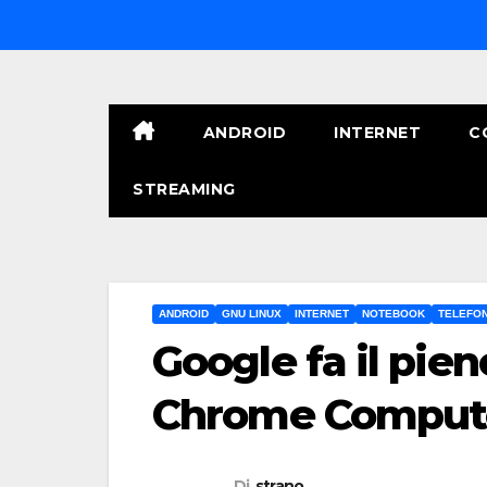
Salta
al
contenuto
ANDROID
INTERNET
C
STREAMING
ANDROID
GNU LINUX
INTERNET
NOTEBOOK
TELEFON
Google fa il pie
Chrome Comput
Di
strano