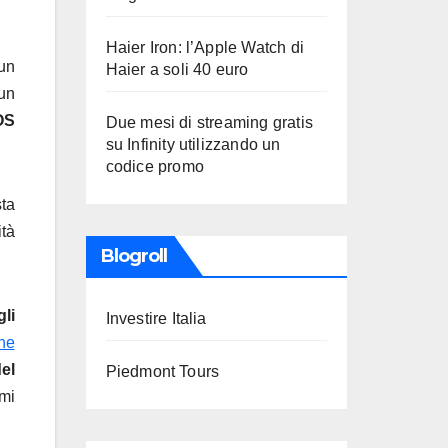
Haier Iron: l’Apple Watch di
 un
Haier a soli 40 euro
 un
OS
Due mesi di streaming gratis
su Infinity utilizzando un
codice promo
sta
ità
Blogroll
li
Investire Italia
one
el
Piedmont Tours
mi