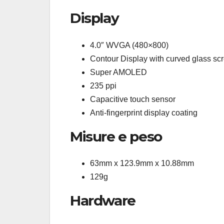
Display
4.0″ WVGA (480×800)
Contour Display with curved glass sc
Super AMOLED
235 ppi
Capacitive touch sensor
Anti-fingerprint display coating
Misure e peso
63mm x 123.9mm x 10.88mm
129g
Hardware