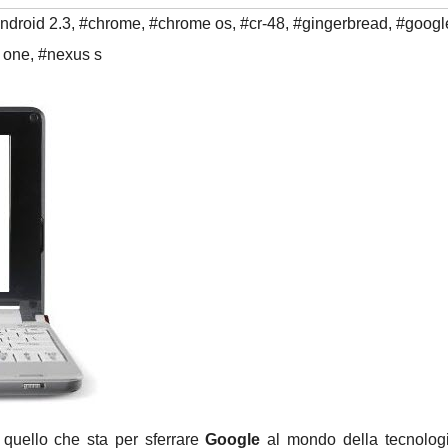
ndroid 2.3
,
#chrome
,
#chrome os
,
#cr-48
,
#gingerbread
,
#googl
 one
,
#nexus s
 quello che sta per sferrare
Google
al mondo della tecnologi