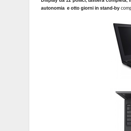
Display da 12 pollici, tastiera completa,
autonomia e otto giorni in stand-by
compl