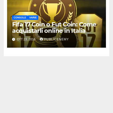
CONSOLE
VARIE
Fifa 17 Coin o Fut Coin: Come
acquistarli online in Italia
OTT 23, 2016
PUBLICENEMY