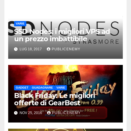
VARIE
SSD Nodes: i migliori VPS ad
un prezzo imbattibile
LUG 18, 2017
PUBLICENEMY
GADGET
GUADAGNARE
VARIE
Black Friday: Le migliori
offerte di GearBest
NOV 25, 2016
PUBLICENEMY