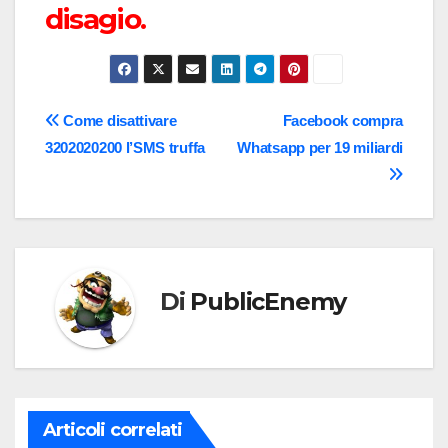
disagio.
Navigazione
Come disattivare
Facebook compra
3202020200 l’SMS truffa
Whatsapp per 19 miliardi
articoli
Di
PublicEnemy
Articoli correlati