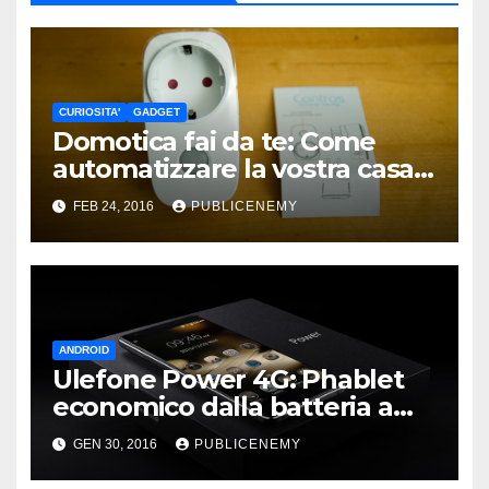
CURIOSITA'
GADGET
Domotica fai da te: Come
automatizzare la vostra casa
spendendo poco
FEB 24, 2016
PUBLICENEMY
ANDROID
Ulefone Power 4G: Phablet
economico dalla batteria a
lunghissima durata
GEN 30, 2016
PUBLICENEMY