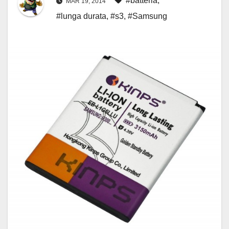
#batteria
,
MAR 19, 2014
#lunga durata
,
#s3
,
#Samsung