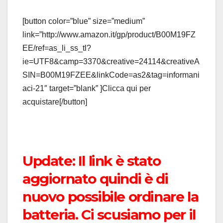
[button color=”blue” size=”medium”
link=”http://www.amazon.it/gp/product/B00M19FZ
EE/ref=as_li_ss_tl?
ie=UTF8&camp=3370&creative=24114&creativeA
SIN=B00M19FZEE&linkCode=as2&tag=informani
aci-21″ target=”blank” ]Clicca qui per
acquistare[/button]
Update: Il link è stato
aggiornato quindi è di
nuovo possibile ordinare la
batteria. Ci scusiamo per il