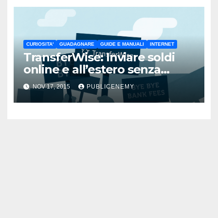
CURIOSITA'
GUADAGNARE
GUIDE E MANUALI
INTERNET
TransferWise: Inviare soldi
online e all’estero senza
pagare commissioni
NOV 17, 2015
PUBLICENEMY