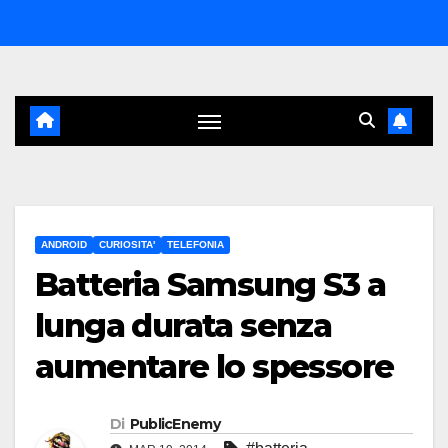
Salta
al
contenuto
ANDROID
CURIOSITA'
TELEFONIA
Batteria Samsung S3 a
lunga durata senza
aumentare lo spessore
Di
PublicEnemy