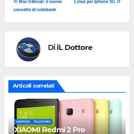
Navigazione
Mac triBook: il nuovo
Linux per Iphone 3G
concetto di notebook
articoli
Di
iL Dottore
Articoli correlati
ANDROID
TELEFONIA
XIAOMI Redmi 2 Pro