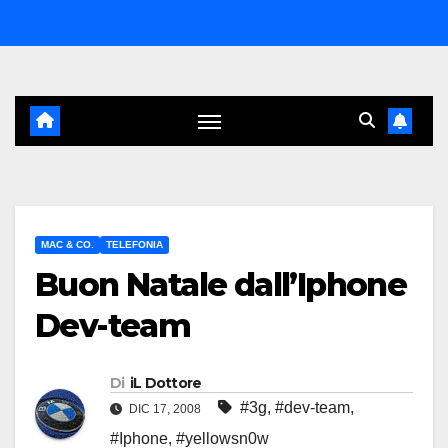
Salta
al
contenuto
MAC & CO.
TELEFONIA
Buon Natale dall’Iphone
Dev-team
Di
iL Dottore
#3g
,
#dev-team
,
DIC 17, 2008
#Iphone
,
#yellowsn0w