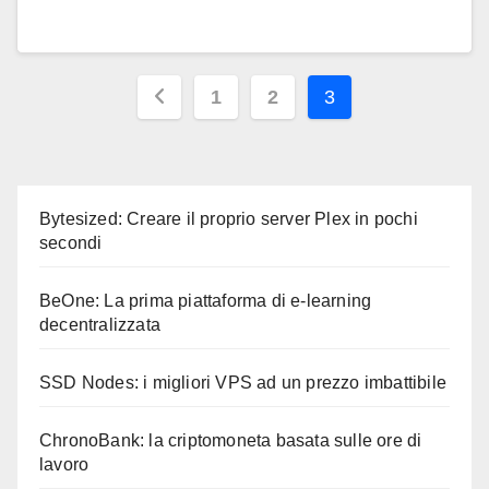
Paginazione
1
2
3
degli
articoli
Bytesized: Creare il proprio server Plex in pochi
secondi
BeOne: La prima piattaforma di e-learning
decentralizzata
SSD Nodes: i migliori VPS ad un prezzo imbattibile
ChronoBank: la criptomoneta basata sulle ore di
lavoro