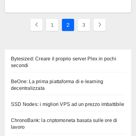
Paginazione
1
2
3
degli
articoli
Bytesized: Creare il proprio server Plex in pochi
secondi
BeOne: La prima piattaforma di e-learning
decentralizzata
SSD Nodes: i migliori VPS ad un prezzo imbattibile
ChronoBank: la criptomoneta basata sulle ore di
lavoro