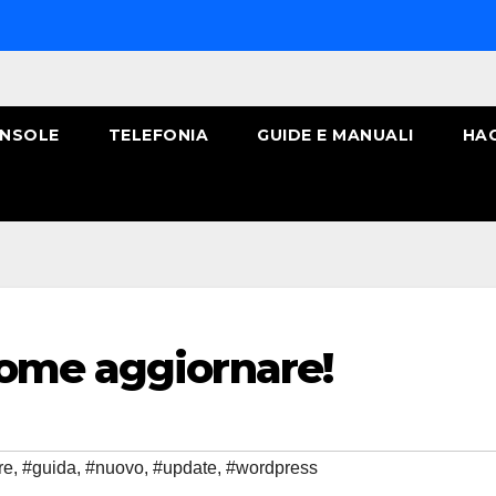
NSOLE
TELEFONIA
GUIDE E MANUALI
HA
ome aggiornare!
re
,
#guida
,
#nuovo
,
#update
,
#wordpress