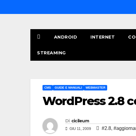
Salta
al
contenuto
ANDROID
INTERNET
CO
STREAMING
CMS
GUIDE E MANUALI
WEBMASTER
WordPress 2.8 c
Di
cicileum
#2.8
,
#aggiorna
GIU 11, 2009