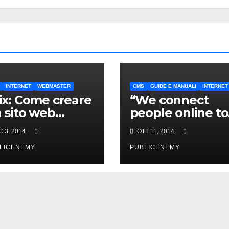
INTERNET
WEBMASTER
CMS
GUIDE E MANUALI
INTERNET
x: Come creare
“We connect
 sito web
people online to
atuitamente in
play ghost rider 
C 3, 2014
OTT 11, 2014
chi minuti
: il vosto Sito è
LICENEMY
stato hackerato
PUBLICENEMY