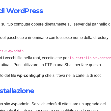
e di WordPress
 sul tuo computer oppure direttamente sul server dal pannello d
o del pacchetto e rinominarlo con lo stesso nome della directory
e
.
es
wp-admin
i i vecchi file nella root, eccetto che per
la cartella wp-conte
 attuali. Puoi utilizzare un FTP o una Shall per fare questo.
to del file
wp-config.php
che si trova nella cartella di root.
stallazione
o sito /wp-admin. Se vi chiederà di effettuare un upgrade del
iornato il database per essere compatibile con la nuova