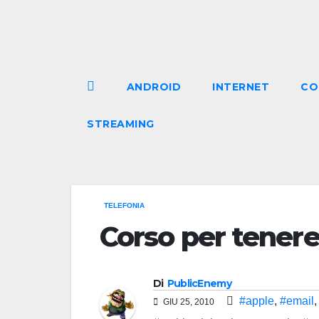
Salta
al
contenuto
ANDROID
INTERNET
CO
STREAMING
TELEFONIA
Corso per tener
Di
PublicEnemy
#apple
,
#email
GIU 25, 2010