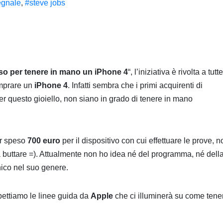
egnale
,
#steve jobs
so per tenere in mano un iPhone 4
“, l’iniziativa è rivolta a tutte
omprare un
iPhone 4
. Infatti sembra che i primi acquirenti di
r questo gioiello, non siano in grado di tenere in mano
er speso
700 euro
per il dispositivo con cui effettuare le prove, n
a buttare =). Attualmente non ho idea né del programma, né dell
ico nel suo genere.
pettiamo le linee guida da
Apple
che ci illuminerà su come tene