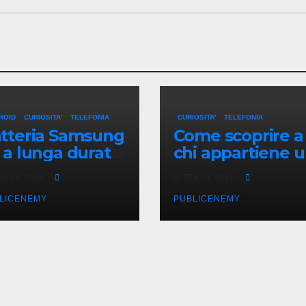
ROID
CURIOSITA'
TELEFONIA
CURIOSITA'
TELEFONIA
tteria Samsung
Come scoprire a
 a lunga durata
chi appartiene 
nza aumentare
numero privato
R 19, 2014
FEB 14, 2014
 spessore
LICENEMY
PUBLICENEMY