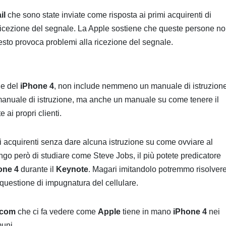
il
che sono state inviate come risposta ai primi acquirenti di
icezione del segnale. La Apple sostiene che queste persone n
sto provoca problemi alla ricezione del segnale.
ne del
iPhone 4
, non include nemmeno un manuale di istruzione
manuale di istruzione, ma anche un manuale su come tenere il
 ai propri clienti.
opri acquirenti senza dare alcuna istruzione su come ovviare al
ngo però di studiare come Steve Jobs, il più potete predicatore
one 4
durante il
Keynote
. Magari imitandolo potremmo risolver
o questione di impugnatura del cellulare.
.com
che ci fa vedere come
Apple
tiene in mano
iPhone 4
nei
muni.