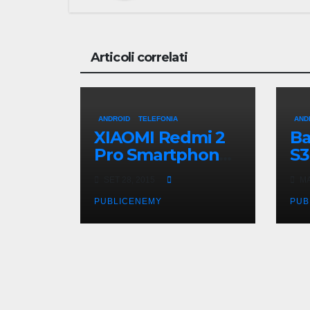
Articoli correlati
ANDROID
TELEFONIA
AND
XIAOMI Redmi 2
Ba
Pro Smartphone :
S3
un quadcore
se
SET 28, 2015
MA
sotto i 130 euro
lo
PUBLICENEMY
PUB